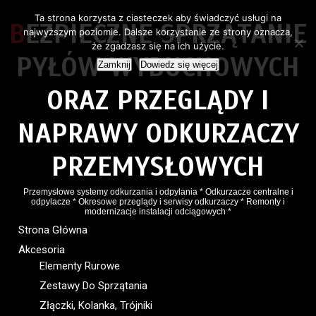
Ta strona korzysta z ciasteczek aby świadczyć usługi na
BEZPIECZNE SPRZĄTANIE
najwyższym poziomie. Dalsze korzystanie ze strony oznacza,
że zgadzasz się na ich użycie.
PYŁÓW WYBUCHOWYCH
Zamknij
Dowiedz się więcej
ORAZ PRZEGLĄDY I
NAPRAWY ODKURZACZY
PRZEMYSŁOWYCH
Przemysłowe systemy odkurzania i odpylania * Odkurzacze centralne i
odpylacze * Okresowe przeglądy i serwisy odkurzaczy * Remonty i
modernizacje instalacji odciągowych *
Strona Główna
Akcesoria
Elementy Rurowe
Zestawy Do Sprzątania
Złączki, Kolanka, Trójniki