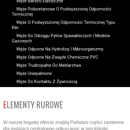
Węże Bardzo Elastyczne
Węże Poliuretanowe O Podwyższonej Odporności
Termicznej
Węże O Podwyższonej Odporności Termicznej Typu
Klin
Węże Do Odciągu Pyłów Spawalniczych I Mediów
Gazowych
Węże Odporne Na Hydrolizę I Mikroorganizmy
Węże Odporne Na Związki Chemiczne PVC
Węże Trudnopalne Do Meblarstwa
Węże Uniepalnione
Węże Do Kontaktu Z Żywnością
ELEMENTY RUROWE
W naszej bogatej ofercie znajdą Państwo części zamienne
dla instalacji centralnego odkurzania: w tym trójniki,