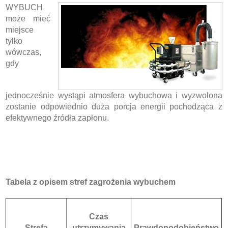
WYBUCH
może mieć
miejsce
tylko
wówczas,
gdy
jednocześnie wystąpi atmosfera wybuchowa i wyzwolona
zostanie odpowiednio duża porcja energii pochodząca z
efektywnego źródła zapłonu.
Tabela z opisem stref zagrożenia wybuchem
Czas
Strefa
utrzymywania
Prawdopodobieństwo