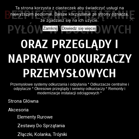
Ta strona korzysta z ciasteczek aby świadczyć usługi na
BEZPIECZNE SPRZĄTANIE
najwyższym poziomie. Dalsze korzystanie ze strony oznacza,
że zgadzasz się na ich użycie.
PYŁÓW WYBUCHOWYCH
Zamknij
Dowiedz się więcej
ORAZ PRZEGLĄDY I
NAPRAWY ODKURZACZY
PRZEMYSŁOWYCH
Przemysłowe systemy odkurzania i odpylania * Odkurzacze centralne i
odpylacze * Okresowe przeglądy i serwisy odkurzaczy * Remonty i
modernizacje instalacji odciągowych *
Strona Główna
Akcesoria
Elementy Rurowe
Zestawy Do Sprzątania
Złączki, Kolanka, Trójniki