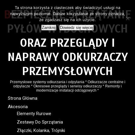
Ta strona korzysta z ciasteczek aby świadczyć usługi na
BEZPIECZNE SPRZĄTANIE
najwyższym poziomie. Dalsze korzystanie ze strony oznacza,
że zgadzasz się na ich użycie.
PYŁÓW WYBUCHOWYCH
Zamknij
Dowiedz się więcej
ORAZ PRZEGLĄDY I
NAPRAWY ODKURZACZY
PRZEMYSŁOWYCH
Przemysłowe systemy odkurzania i odpylania * Odkurzacze centralne i
odpylacze * Okresowe przeglądy i serwisy odkurzaczy * Remonty i
modernizacje instalacji odciągowych *
Strona Główna
Akcesoria
Elementy Rurowe
Zestawy Do Sprzątania
Złączki, Kolanka, Trójniki